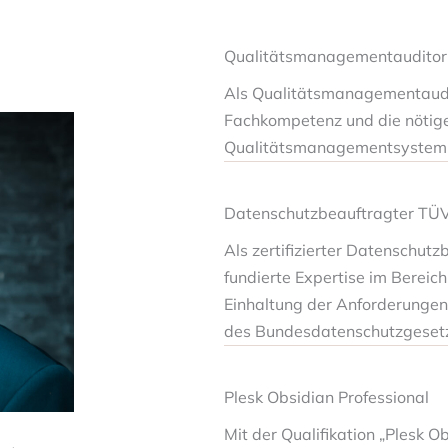
Qualitätsmanagementaudito
Als Qualitätsmanagementaudi
Fachkompetenz und die nötige 
Qualitätsmanagementsystem um
Datenschutzbeauftragter TÜV
Als zertifizierter Datenschut
fundierte Expertise im Bereic
Einhaltung der Anforderunge
des Bundesdatenschutzgeset
Plesk Obsidian Professional
Mit der Qualifikation „Plesk 