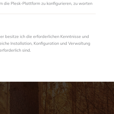
m die Plesk-Plattform zu konfigurieren, zu warten
er besitze ich die erforderlichen Kenntnisse und
greiche Installation, Konfiguration und Verwaltung
rforderlich sind.