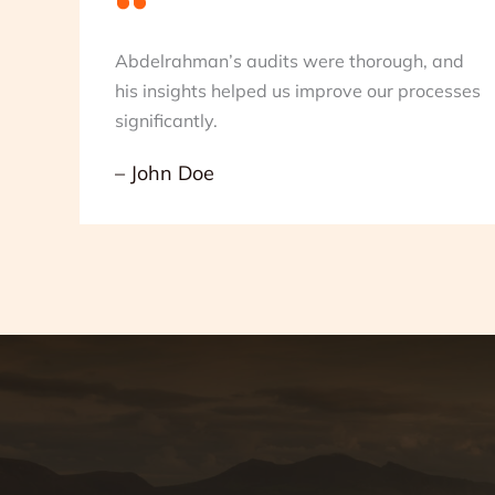
Abdelrahman’s audits were thorough, and
his insights helped us improve our processes
significantly.
– John Doe