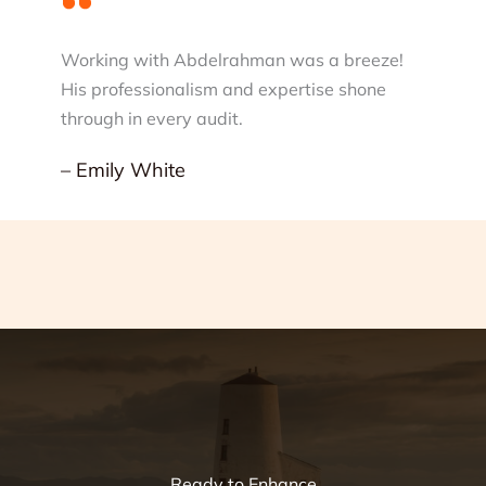
Working with Abdelrahman was a breeze!
His professionalism and expertise shone
through in every audit.
– Emily White
Ready to Enhance